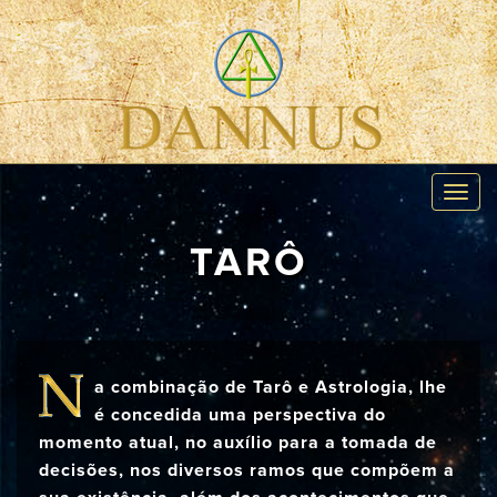
Toggl
navig
TARÔ
a combinação de Tarô e Astrologia, lhe
é concedida uma perspectiva do
momento atual, no auxílio para a tomada de
decisões, nos diversos ramos que compõem a