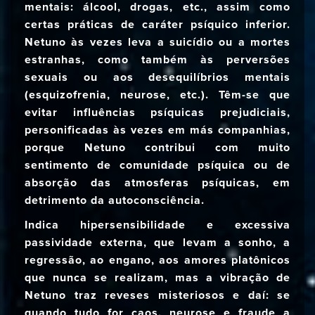
mentais: álcool, drogas, etc., assim como
certas práticas de caráter psíquico inferior.
Netuno às vezes leva a suicídio ou a mortes
estranhas, como também às perversões
sexuais ou aos desequilíbrios mentais
(esquizofrenia, neurose, etc.). Têm-se que
evitar influências psíquicas prejudiciais,
personificadas às vezes em más companhias,
porque Netuno contribui com muito
sentimento de comunidade psíquica ou de
absorção das atmosferas psíquicas, em
detrimento da autoconsciência.
Indica hipersensibilidade e excessiva
passividade externa, que levam a sonho, a
regressão, ao engano, aos amores platônicos
que nunca se realizam, mas a vibração de
Netuno traz reveses misteriosos e daí: se
quando tudo for caos, neurose e fraude a