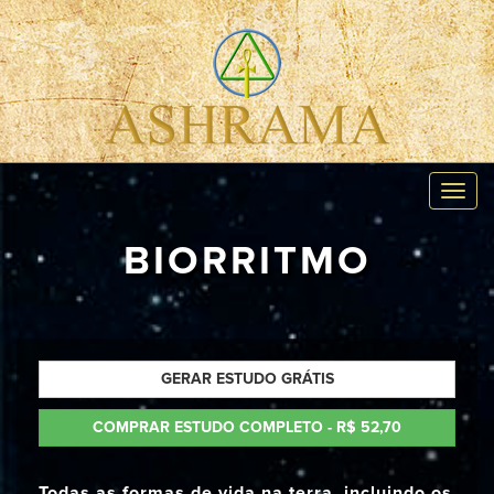
Toggl
navig
BIORRITMO
GERAR ESTUDO GRÁTIS
COMPRAR ESTUDO COMPLETO - R$ 52,70
Todas as formas de vida na terra, incluindo os