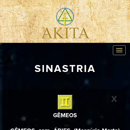
Toggl
navig
SINASTRIA
X
GÊMEOS