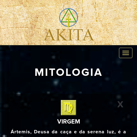
Toggl
navig
MITOLOGIA
X
VIRGEM
Ártemis, Deusa da caça e da serena luz, é a