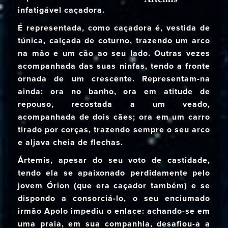
infatigável caçadora.
É representada, como caçadora é, vestida de
túnica, calçada de coturno, trazendo um arco
na mão e um cão ao seu lado. Outras vezes
acompanhada das suas ninfas, tendo a fronte
ornada de um crescente. Representam-na
ainda: ora no banho, ora em atitude de
repouso, recostada a um veado,
acompanhada de dois cães; ora em um carro
tirado por corças, trazendo sempre o seu arco
e aljava cheia de flechas.
Ártemis, apesar do seu voto de castidade,
tendo ela se apaixonado perdidamente pelo
jovem Órion (que era caçador também) e se
dispondo a consorciá-lo, o seu enciumado
irmão Apolo impediu o enlace: achando-se em
uma praia, em sua companhia, desafiou-a a