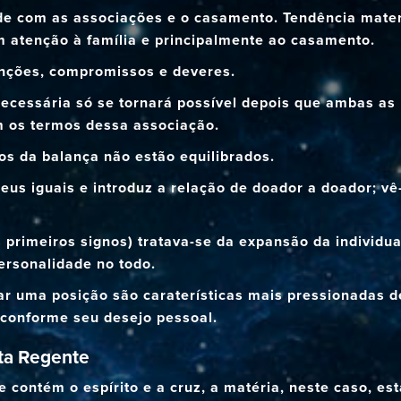
de com as associações e o casamento. Tendência materi
om atenção à família e principalmente ao casamento.
unções, compromissos e deveres.
 necessária só se tornará possível depois que ambas a
 os termos dessa associação.
tos da balança não estão equilibrados.
eus iguais e introduz a relação de doador a doador; vê-
s primeiros signos) tratava-se da expansão da individu
personalidade no todo.
ar uma posição são caraterísticas mais pressionadas d
 conforme seu desejo pessoal.
eta Regente
 contém o espírito e a cruz, a matéria, neste caso, est