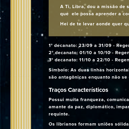
A Ti, Libra, dou a missão de
que ele possa aprender a coo
Hei de te levar aonde quer q
1° decanato: 23/09 a 31/09 - Rege
2° decanato: 01/10 a 10/10 - Rege
3° decanato: 11/10 a 22/10 - Rege
Símbolo: As duas linhas horizonta
são antagônicas enquanto não se 
Traços Característicos
Possui muita franqueza, comunica
amante da paz, diplomático, imparc
requinte.
Os librianos formam uniões sólid