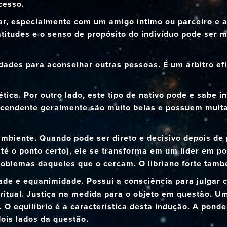
cesso.
rar, especialmente com um amigo íntimo ou parceiro e 
atitudes e o senso de propósito do indivíduo pode ser m
dades para aconselhar outras pessoas. É um árbitro ef
tica. Por outro lado, este tipo de nativo pode e sabe 
cendente geralmente são muito belas e possuem muita
ambiente. Quando pode ser direto e decisivo depois de
té o ponto certo), ele se transforma em um líder em p
roblemas daqueles que o cercam. O libriano forte tamb
dade e equanimidade. Possui a consciência para julgar c
ritual. Justiça na medida para o objeto em questão. U
 O equilíbrio é a característica desta indução. A ponde
is lados da questão.