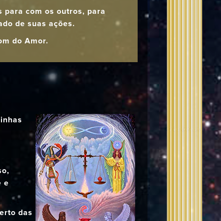
s para com os outros, para
lado de suas ações.
Dom do Amor.
linhas
so,
e e
erto das