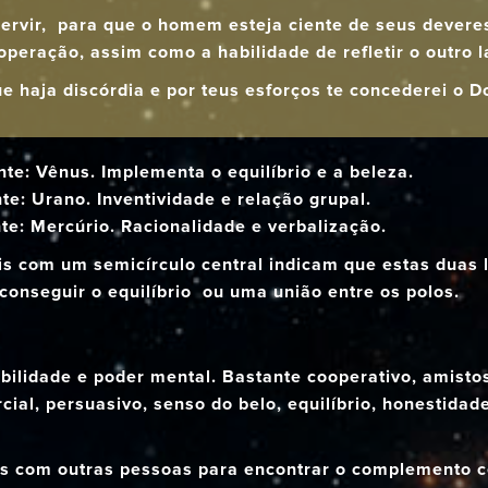
 servir, para que o homem esteja ciente de seus devere
peração, assim como a habilidade de refletir o outro 
ue haja discórdia e por teus esforços te concederei o 
nte: Vênus. Implementa o equilíbrio e a beleza.
nte: Urano. Inventividade e relação grupal.
nte: Mercúrio. Racionalidade e verbalização.
is com um semicírculo central indicam que estas duas 
conseguir o equilíbrio ou uma união entre os polos.
bilidade e poder mental. Bastante cooperativo, amisto
ial, persuasivo, senso do belo, equilíbrio, honestidad
as com outras pessoas para encontrar o complemento c